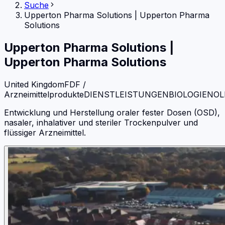
Suche
Upperton Pharma Solutions
|
Upperton Pharma
Solutions
Upperton Pharma Solutions
|
Upperton Pharma Solutions
United Kingdom
FDF /
Arzneimittelprodukte
DIENSTLEISTUNGEN
BIOLOGIEN
OL
Entwicklung und Herstellung oraler fester Dosen (OSD),
nasaler, inhalativer und steriler Trockenpulver und
flüssiger Arzneimittel.