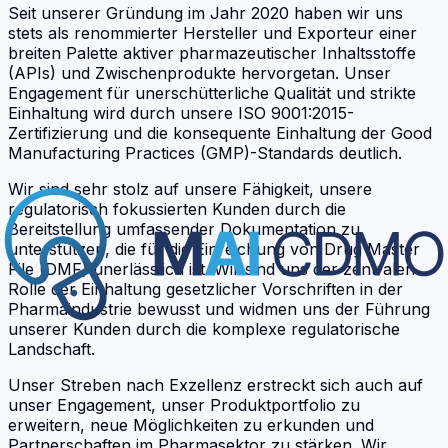
Seit unserer Gründung im Jahr 2020 haben wir uns
stets als renommierter Hersteller und Exporteur einer
breiten Palette aktiver pharmazeutischer Inhaltsstoffe
(APIs) und Zwischenprodukte hervorgetan. Unser
Engagement für unerschütterliche Qualität und strikte
Einhaltung wird durch unsere ISO 9001:2015-
Zertifizierung und die konsequente Einhaltung der Good
Manufacturing Practices (GMP)-Standards deutlich.
Wir sind sehr stolz auf unsere Fähigkeit, unsere
regulatorisch fokussierten Kunden durch die
Bereitstellung umfassender Dokumentation zu
unterstützen, die für die Einreichung von Drug Master
File (DMF) unerlässlich ist. Wir sind uns der zentralen
Rolle der Einhaltung gesetzlicher Vorschriften in der
Pharmaindustrie bewusst und widmen uns der Führung
unserer Kunden durch die komplexe regulatorische
Landschaft.
Unser Streben nach Exzellenz erstreckt sich auch auf
unser Engagement, unser Produktportfolio zu
erweitern, neue Möglichkeiten zu erkunden und
Partnerschaften im Pharmasektor zu stärken. Wir