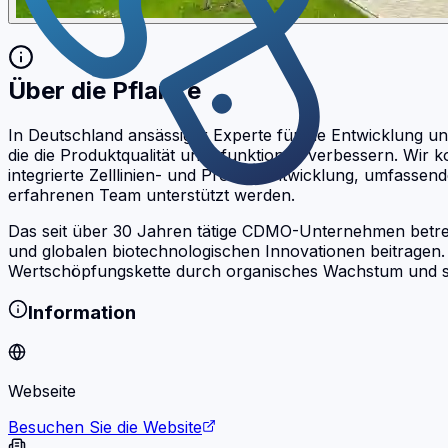
Über die Pflanze
In Deutschland ansässiger Experte für die Entwicklung u
die die Produktqualität und -funktionen verbessern. Wir 
integrierte Zelllinien- und Prozessentwicklung, umfasse
erfahrenen Team unterstützt werden.
Das seit über 30 Jahren tätige CDMO-Unternehmen betreib
und globalen biotechnologischen Innovationen beitragen.
Wertschöpfungskette durch organisches Wachstum und str
Information
Webseite
Besuchen Sie die Website