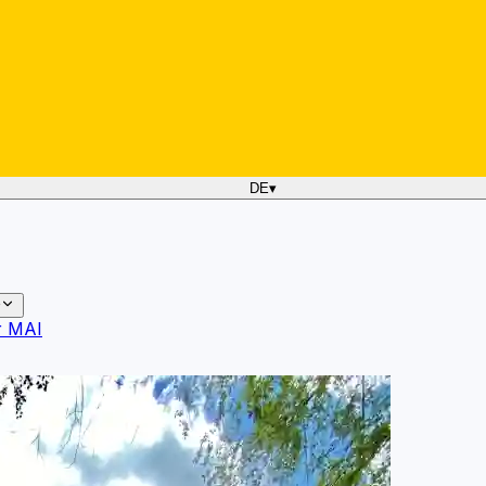
DE
▾
r MAI