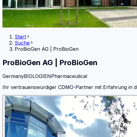
Start
Suche
ProBioGen AG
|
ProBioGen
ProBioGen AG
|
ProBioGen
Germany
BIOLOGIEN
Pharmaceutical
Ihr vertrauenswürdiger CDMO-Partner mit Erfahrung in d