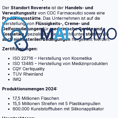
Der
Standort Rovereto
ist der
Handels- und
Verwaltungssitz
von COC Farmaceutici sowie eine
Produktionsstätte
. Das Unternehmen ist auf die
Herstellung von
Flüssigkeits-, Creme- und
Gelformulierungen
für
medizinische Geräte und
Kosmetika
spezialisiert, die sowohl unter
sterilen als
auch nicht sterilen Bedingungen
hergestellt werden.
Zertifizierungen:
ISO 22716 – Herstellung von Kosmetika
ISO 13485 – Herstellung von Medizinprodukten
CQY Certiquality
TÜV Rheinland
IMQ
Produktionsmengen 2024:
17,5 Millionen Flaschen
15,5 Millionen Streifen mit 5 Plastikampullen
600.000 Kunststofftuben mit Silikonapplikator