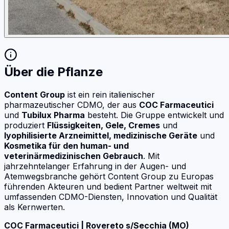
Über die Pflanze
Content Group
ist ein rein italienischer
pharmazeutischer CDMO, der aus
COC Farmaceutici
und
Tubilux Pharma
besteht. Die Gruppe entwickelt und
produziert
Flüssigkeiten, Gele, Cremes
und
lyophilisierte Arzneimittel, medizinische Geräte
und
Kosmetika für den human- und
veterinärmedizinischen Gebrauch
. Mit
jahrzehntelanger Erfahrung in der Augen- und
Atemwegsbranche gehört Content Group zu Europas
führenden Akteuren und bedient Partner weltweit mit
umfassenden CDMO-Diensten, Innovation und Qualität
als Kernwerten.
COC Farmaceutici | Rovereto s/Secchia (MO)