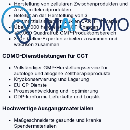
Herstellung von zellulären Zwischenprodukten und
Arzneimittelendprodukten
Beteiligt an der Herstellung von 3
kommerzialisierten Produkten CAR-T-Therapien
Über 5.000 hergestellte CGT-Chargen
>27.000 Quadratfuß GMP-Produktionsbereich
380+ Cellex-Experten arbeiten zusammen und
wachsen zusammen
CDMO-Dienstleistungen für CGT
Vollständiger GMP-Herstellungsservice für
autologe und allogene Zelltherapieprodukte
Kryokonservierung und Lagerung
EU QP-Dienste
Prozessentwicklung und -optimierung
GDP-konforme Lieferkette und Logistik
Hochwertige Ausgangsmaterialien
Maßgeschneiderte gesunde und kranke
Spendermaterialien