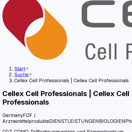
Start
Suche
Cellex Cell Professionals
|
Cellex Cell Professionals
Cellex Cell Professionals
|
Cellex Cell
Professionals
Germany
FDF /
Arzneimittelprodukte
DIENSTLEISTUNGEN
BIOLOGIEN
Ph
CGT CDMO Zellfertigungsanlage und Sammelzentrum