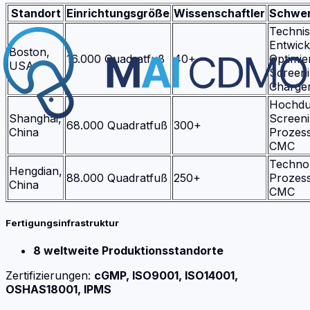
Standort
Einrichtungsgröße
Wissenschaftler
Schwer
Techni
Entwick
Boston,
16.000 Quadratfuß
40+
Optimie
USA
Screeni
Charge
Hochdu
Shanghai,
Screeni
68.000 Quadratfuß
300+
China
Prozess
CMC
Technol
Hengdian,
88.000 Quadratfuß
250+
Prozess
China
CMC
Fertigungsinfrastruktur
8 weltweite Produktionsstandorte
Zertifizierungen:
cGMP, ISO9001, ISO14001,
OSHAS18001, IPMS