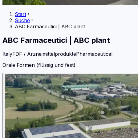
Start
Suche
ABC Farmaceutici
|
ABC plant
ABC Farmaceutici
|
ABC plant
Italy
FDF / Arzneimittelprodukte
Pharmaceutical
Orale Formen (flüssig und fest)